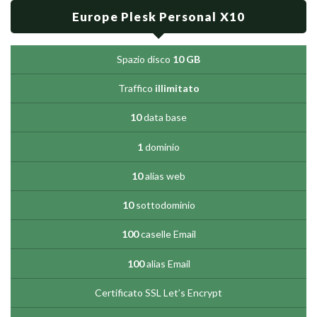
Europe Plesk Personal X10
Spazio disco
10 GB
Traffico
illimitato
10
data base
1
dominio
10
alias web
10
sottodominio
100
caselle Email
100
alias Email
Certificato SSL Let’s Encrypt