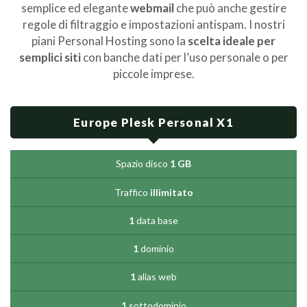
semplice ed elegante
webmail
che può anche gestire
regole di filtraggio e impostazioni antispam. I nostri
piani Personal Hosting sono la
scelta ideale per
semplici siti
con banche dati per l’uso personale o per
piccole imprese.
Europe Plesk Personal X1
Spazio disco
1 GB
Traffico
illimitato
1
data base
1
dominio
1
alias web
1
sottodominio