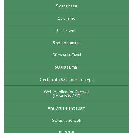
5
data base
1
dominio
5
alias web
5
sottodominio
50
caselle Email
50
alias Email
Certificato SSL Let’s Encrypt
Web Application Firewall
(Immunify 360)
Antivirus e antispam
Statistiche web
PHP 7/8